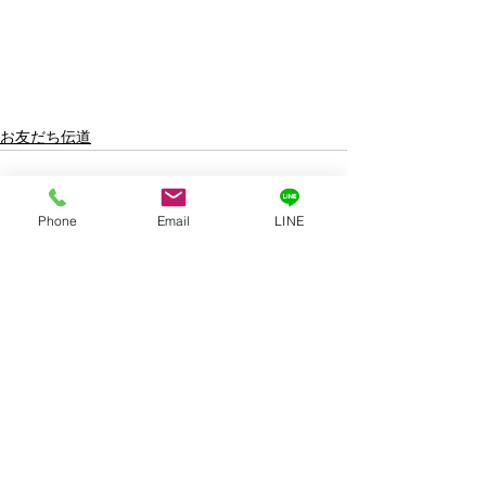
お友だち伝道
Phone
Email
LINE
See All
Recent Posts