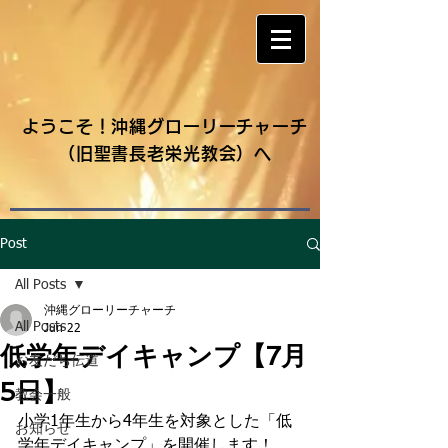
ようこそ！沖縄グローリーチャーチ
（旧聖書長老栄光教会）へ
Post
All Posts
沖縄グローリーチャーチ
All Posts
Jun 22
低学年デイキャンプ【7月
お友だち伝道
5日】
教会一般
小学1年生から4年生を対象とした「低
お知らせ
学年デイキャンプ」を開催します！