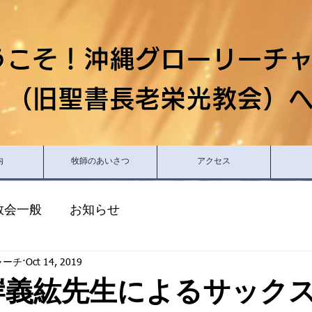
うこそ！沖縄グローリーチ
（旧聖書長老栄光教会）
内
牧師のあいさつ
アクセス
教会一般
お知らせ
ャーチ
Oct 14, 2019
13岸義紘先生によるサック