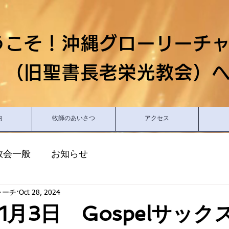
うこそ！沖縄グローリーチ
（旧聖書長老栄光教会）
内
牧師のあいさつ
アクセス
教会一般
お知らせ
ャーチ
Oct 28, 2024
11月3日 Gospelサッ